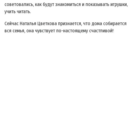
советовались, как будут знакомиться и показывать игрушки,
учить читать.
Сейчас Наталья Цветкова признается, что дома собирается
вся семья, она чувствует по-настоящему счастливой!
© 2009–2025 СРООПД «Где ты, мама?» Все права защищены.
Созданно в студии -
Site-Creative.RU